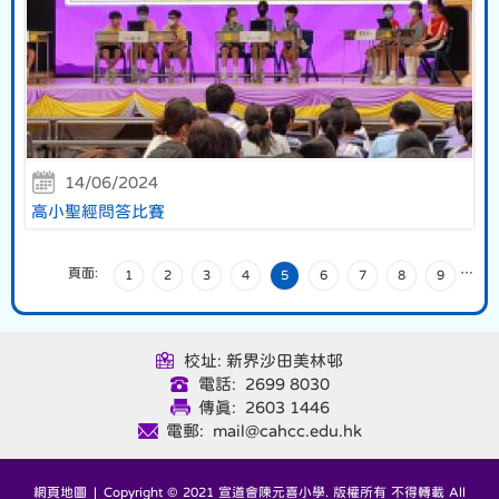
14/06/2024
高小聖經問答比賽
頁面:
…
1
2
3
4
5
6
7
8
9
校址: 新界沙田美林邨
電話: 2699 8030
傳真: 2603 1446
電郵: mail@cahcc.edu.hk
網頁地圖
| Copyright © 2021 宣道會陳元喜小學. 版權所有 不得轉載 All