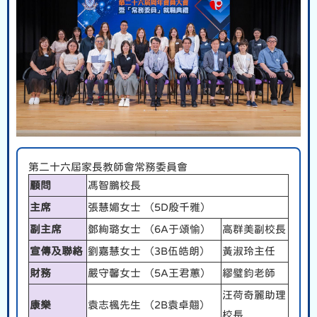
第二十六屆家長教師會常務委員會
顧問
馮智鵬校長
主席
張慧媚女士 （5D殷千雅）
副主席
鄧絢璐女士 （6A于頌愉）
高群美副校長
宣傳及聯絡
劉嘉慧女士 （3B伍皓朗）
黃淑玲主任
財務
嚴守馨女士 （5A王君蕙）
繆璧鈞老師
汪荷奇麗助理
康樂
袁志楓先生 （2B袁卓翹）
校長