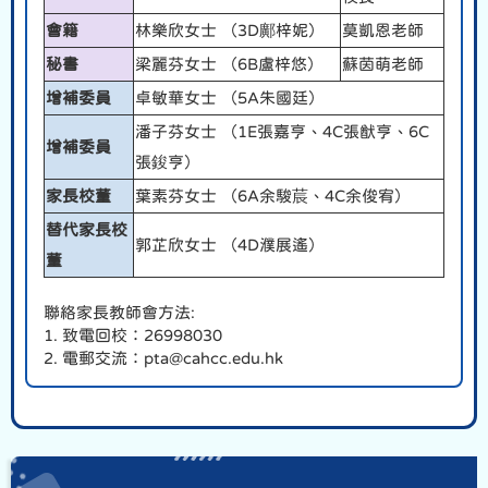
會籍
林樂欣女士 （3D鄺梓妮）
莫凱恩老師
秘書
梁麗芬女士 （6B盧梓悠）
蘇茵萌老師
增補委員
卓敏華女士 （5A朱國廷）
潘子芬女士 （1E張嘉亨、4C張猷亨、6C
增補委員
張鋑亨）
家長校董
葉素芬女士 （6A余駿莀、4C余俊宥）
替代家長校
郭芷欣女士 （4D濮展遙）
董
聯絡家長教師會方法:
1. 致電回校：26998030
2. 電郵交流：pta@cahcc.edu.hk