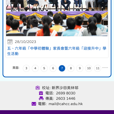
28/10/2023
五、六年級「中學初體驗」家長會暨六年級「迎接升中」學
生活動
頁面:
…
…
3
4
5
6
7
8
9
10
11
校址: 新界沙田美林邨
電話: 2699 8030
傳真: 2603 1446
電郵: mail@cahcc.edu.hk