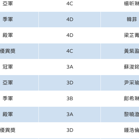
亞軍
4C
楊昕
季軍
4D
韓菲
殿軍
4D
梁芷
優異獎
4C
黃紫
冠軍
3A
蘇浚
亞軍
3D
尹采
季軍
3B
鄺希
殿軍
3A
黎曉
優異獎
3D
鍾浩