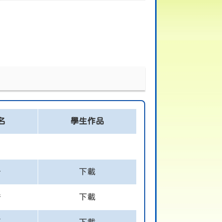
名
學生作品
千
下載
喬
下載