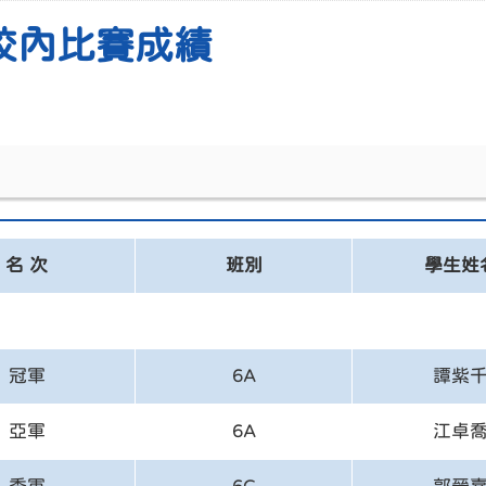
年度校內比賽成績
名 次
班別
學生姓
冠軍
6A
譚紫
亞軍
6A
江卓