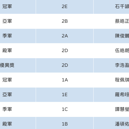
冠軍
2E
石千
亞軍
2B
蔡皓
季軍
2A
陳俊
殿軍
2D
伍皓
優異獎
2D
李浩
冠軍
1A
程佩
亞軍
1E
羅希
季軍
1C
譚慧
殿軍
1B
潘碩