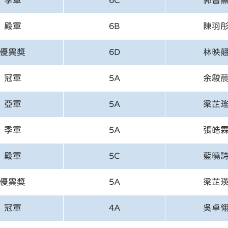
季軍
6C
郭晉
殿軍
6B
陳羽
優異獎
6D
林映
冠軍
5A
余駿
亞軍
5A
梁芷
季軍
5A
張皓
殿軍
5C
藍曉
優異獎
5A
梁芷
冠軍
4A
吳卓