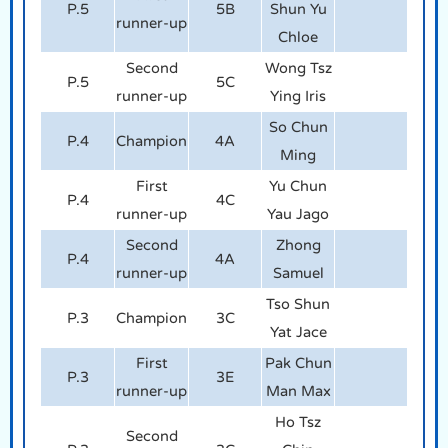
P.5
5B
Shun Yu
runner-up
Chloe
Second
Wong Tsz
P.5
5C
runner-up
Ying Iris
So Chun
P.4
Champion
4A
Ming
First
Yu Chun
P.4
4C
runner-up
Yau Jago
Second
Zhong
P.4
4A
runner-up
Samuel
Tso Shun
P.3
Champion
3C
Yat Jace
First
Pak Chun
P.3
3E
runner-up
Man Max
Ho Tsz
Second