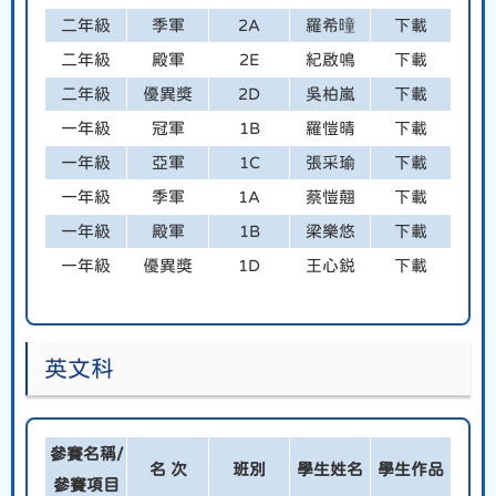
二年級
季軍
2A
羅希曈
下載
二年級
殿軍
2E
紀啟鳴
下載
二年級
優異獎
2D
吳柏嵐
下載
一年級
冠軍
1B
羅愷晴
下載
一年級
亞軍
1C
張采瑜
下載
一年級
季軍
1A
蔡愷翹
下載
一年級
殿軍
1B
梁樂悠
下載
一年級
優異獎
1D
王心鋭
下載
英文科
參賽名稱/
名 次
班別
學生姓名
學生作品
參賽項目