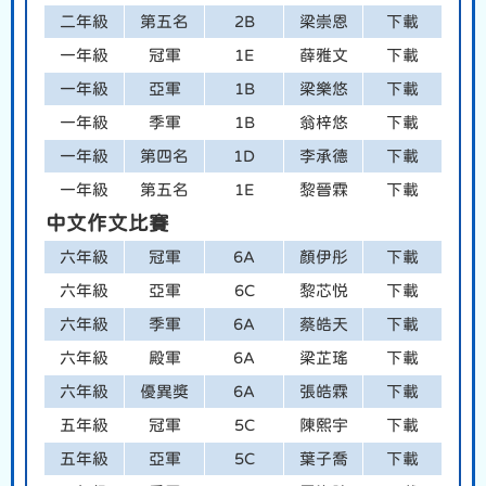
二年級
第五名
2B
梁崇恩
下載
一年級
冠軍
1E
薛雅文
下載
一年級
亞軍
1B
梁樂悠
下載
一年級
季軍
1B
翁梓悠
下載
一年級
第四名
1D
李承德
下載
一年級
第五名
1E
黎晉霖
下載
中文作文比賽
六年級
冠軍
6A
顏伊彤
下載
六年級
亞軍
6C
黎芯悦
下載
六年級
季軍
6A
蔡皓天
下載
六年級
殿軍
6A
梁芷瑤
下載
六年級
優異獎
6A
張皓霖
下載
五年級
冠軍
5C
陳熙宇
下載
五年級
亞軍
5C
葉子喬
下載