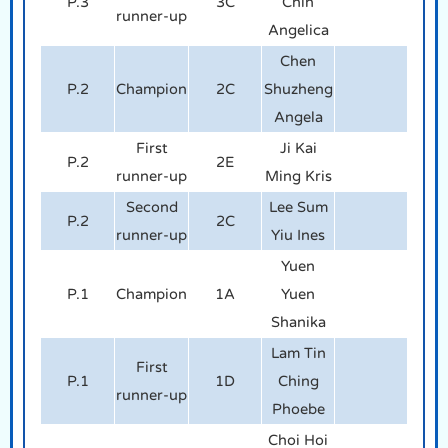
P.3
3C
Chin
runner-up
Angelica
Chen
P.2
Champion
2C
Shuzheng
Angela
First
Ji Kai
P.2
2E
runner-up
Ming Kris
Second
Lee Sum
P.2
2C
runner-up
Yiu Ines
Yuen
P.1
Champion
1A
Yuen
Shanika
Lam Tin
First
P.1
1D
Ching
runner-up
Phoebe
Choi Hoi