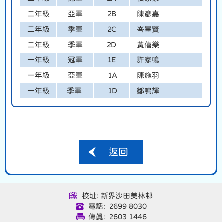
二年級
亞軍
2B
陳彥嘉
二年級
季軍
2C
岑星賢
二年級
季軍
2D
黃僖樂
一年級
冠軍
1E
許家鳴
一年級
亞軍
1A
陳施羽
一年級
季軍
1D
鄒鳴輝
返回
校址: 新界沙田美林邨
電話: 2699 8030
傳真: 2603 1446