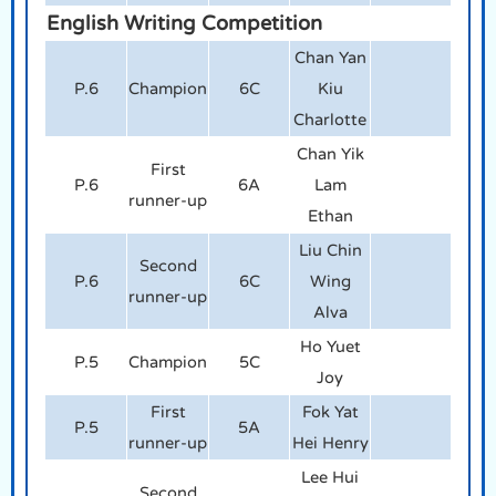
English Writing Competition
Chan Yan
P.6
Champion
6C
Kiu
Charlotte
Chan Yik
First
P.6
6A
Lam
runner-up
Ethan
Liu Chin
Second
P.6
6C
Wing
runner-up
Alva
Ho Yuet
P.5
Champion
5C
Joy
First
Fok Yat
P.5
5A
runner-up
Hei Henry
Lee Hui
Second