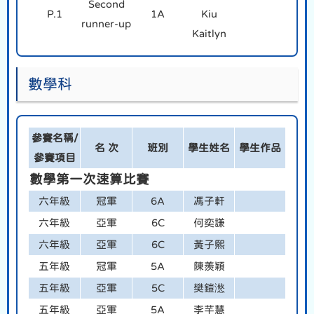
Second
P.1
1A
Kiu
runner-up
Kaitlyn
數學科
參賽名稱/
名 次
班別
學生姓名
學生作品
參賽項目
數學第一次速算比賽
六年級
冠軍
6A
馮子軒
六年級
亞軍
6C
何奕謙
六年級
亞軍
6C
黃子熙
五年級
冠軍
5A
陳羨穎
五年級
亞軍
5C
樊鎧滺
五年級
亞軍
5A
李芊慧