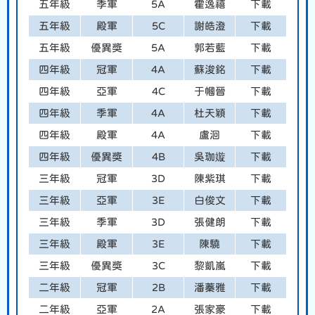
五年級
季軍
5A
霍逸禧
下載
五年級
殿軍
5C
謝皓澄
下載
五年級
優異獎
5A
郭若藍
下載
四年級
冠軍
4A
蘇浚銘
下載
四年級
亞軍
4C
于幗晉
下載
四年級
季軍
4A
杜天穎
下載
四年級
殿軍
4A
盧洄
下載
四年級
優異獎
4B
吳珈嫙
下載
三年級
冠軍
3D
陳紫琪
下載
三年級
亞軍
3E
白俊文
下載
三年級
季軍
3D
張健朗
下載
三年級
殿軍
3E
陳驍
下載
三年級
優異獎
3C
黎凱嵐
下載
二年級
冠軍
2B
潘蓁雅
下載
二年級
亞軍
2A
張家豪
下載