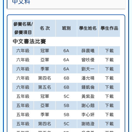
中文科
參賽名稱/
名 次
班別
學生姓名
學生作品
參賽項目
中文書法比賽
六年級
冠軍
6A
薛晨曦
下載
六年級
亞軍
6A
曾昳優
下載
六年級
季軍
6A
劉天一
下載
六年級
第四名
6B
潘允晴
下載
六年級
第五名
6B
鍾凱倫
下載
五年級
冠軍
5C
黃紫盈
下載
五年級
亞軍
5B
謝心翹
下載
五年級
季軍
5B
李心妍
下載
五年級
第四名
5C
謝皓澄
下載