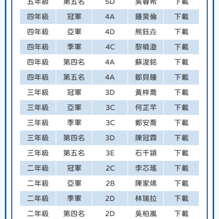
五年級
第五名
5D
吳睿希
下載
四年級
冠軍
4A
鍾昊倫
下載
四年級
亞軍
4D
熊鈺垚
下載
四年級
季軍
4C
黎曉澄
下載
四年級
第四名
4A
蘇浚銘
下載
四年級
第五名
4A
鄒貝瞳
下載
三年級
冠軍
3D
黃梓喬
下載
三年級
亞軍
3C
何芷芊
下載
三年級
季軍
3C
鄭安喬
下載
三年級
第四名
3D
陳冠霖
下載
三年級
第五名
3E
石千潁
下載
二年級
冠軍
2C
李芯瑤
下載
二年級
亞軍
2B
陳家烯
下載
二年級
季軍
2D
林瑞拉
下載
二年級
第四名
2D
吳柏嵐
下載