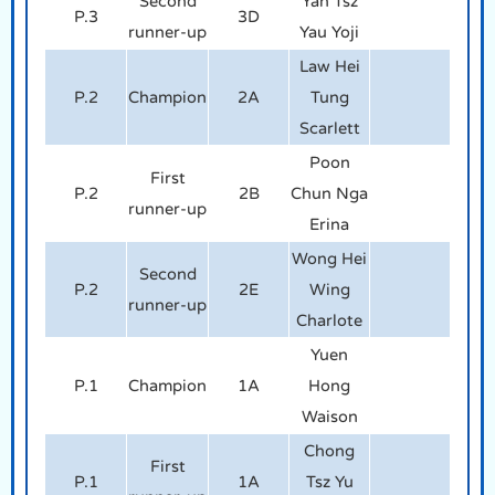
Second
Yan Tsz
P.3
3D
runner-up
Yau Yoji
Law Hei
P.2
Champion
2A
Tung
Scarlett
Poon
First
P.2
2B
Chun Nga
runner-up
Erina
Wong Hei
Second
P.2
2E
Wing
runner-up
Charlote
Yuen
P.1
Champion
1A
Hong
Waison
Chong
First
P.1
1A
Tsz Yu