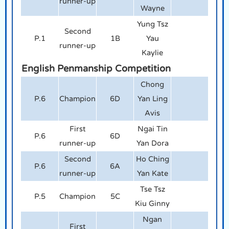
runner-up
Wayne
Yung Tsz
Second
P.1
1B
Yau
runner-up
Kaylie
English Penmanship Competition
Chong
P.6
Champion
6D
Yan Ling
Avis
First
Ngai Tin
P.6
6D
runner-up
Yan Dora
Second
Ho Ching
P.6
6A
runner-up
Yan Kate
Tse Tsz
P.5
Champion
5C
Kiu Ginny
Ngan
First