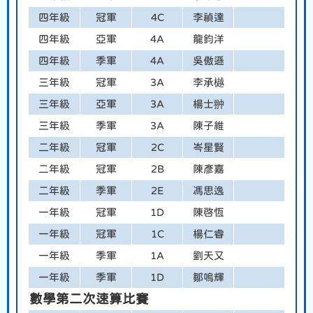
四年級
冠軍
4C
李禎達
四年級
亞軍
4A
龍鈞洋
四年級
季軍
4A
吳傲遜
三年級
冠軍
3A
李承樾
三年級
亞軍
3A
楊士翀
三年級
季軍
3A
陳子維
二年級
冠軍
2C
岑星賢
二年級
冠軍
2B
陳彥嘉
二年級
季軍
2E
馮思逸
一年級
冠軍
1D
陳啓恆
一年級
冠軍
1C
楊仁睿
一年級
季軍
1A
劉天又
一年級
季軍
1D
鄒嗚輝
數學第二次速算比賽