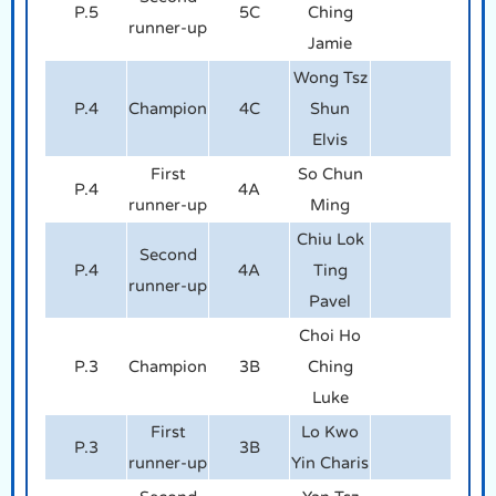
P.5
5C
Ching
runner-up
Jamie
Wong Tsz
P.4
Champion
4C
Shun
Elvis
First
So Chun
P.4
4A
runner-up
Ming
Chiu Lok
Second
P.4
4A
Ting
runner-up
Pavel
Choi Ho
P.3
Champion
3B
Ching
Luke
First
Lo Kwo
P.3
3B
runner-up
Yin Charis