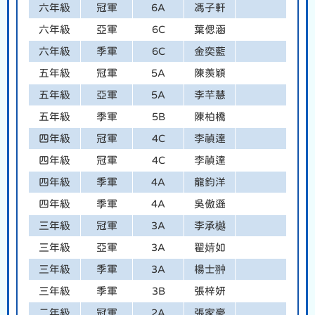
六年級
冠軍
6A
馮子軒
六年級
亞軍
6C
葉偲涵
六年級
季軍
6C
金奕藍
五年級
冠軍
5A
陳羨穎
五年級
亞軍
5A
李芊慧
五年級
季軍
5B
陳柏橋
四年級
冠軍
4C
李禎達
四年級
冠軍
4C
李禎達
四年級
季軍
4A
龍鈞洋
四年級
季軍
4A
吳傲遜
三年級
冠軍
3A
李承樾
三年級
亞軍
3A
翟婧如
三年級
季軍
3A
楊士翀
三年級
季軍
3B
張梓妍
二年級
冠軍
2A
張家豪