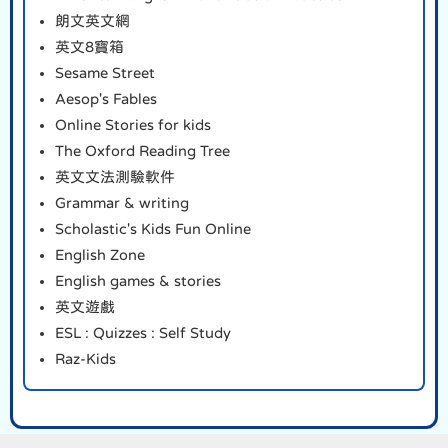
朗文英文網
英文8寶箱
Sesame Street
Aesop's Fables
Online Stories for kids
The Oxford Reading Tree
英文文法測驗軟件
Grammar & writing
Scholastic's Kids Fun Online
English Zone
English games & stories
英文遊戲
ESL : Quizzes : Self Study
Raz-Kids