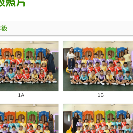
級照片
年級
1A
1B