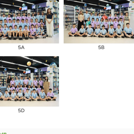
5A
5B
5D