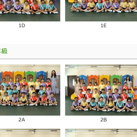
1D
1E
年級
2A
2B