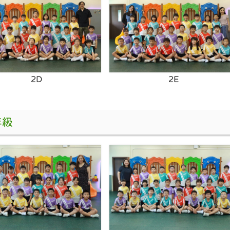
2D
2E
年級