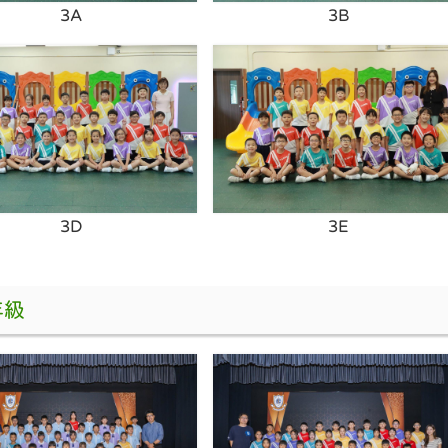
3A
3B
3D
3E
年級