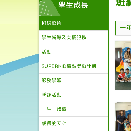
班
學生成長
班級照片
一
學生輔導及支援服務
活動
SUPERKID積點獎勵計劃
服務學習
聯課活動
一生一體藝
成長的天空