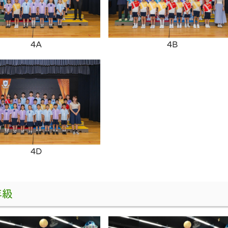
4A
4B
4D
年級